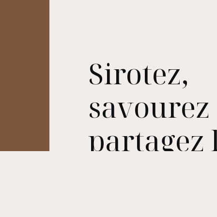
Sirotez,
savourez 
partagez 
u
joies de C
avec notr