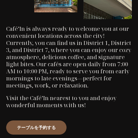
Café’In is always ready to welcome you at our
convenient locations across the city!
Currently, you can find us in District 1, District
3, and District 7, where you can enjoy our cozy
atmosphere, delicious coffee, and signature
light bites. Our cafés are open daily from 7:00
AM to 10:00 PM, ready to serve you from early
mornings to late evenings—perfect for
meetings, work, or relaxation.
Visit the Café’In nearest to you and enjoy
wonderful moments with us!
テーブルを予約する